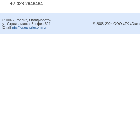
+7 423 2948484
690065, Россия, г.Владивосток,
ул.Стрельникова, 5, офис.604.
© 2008-2024 ООО «ТК «Океа
Email:
info@oceantelecom.ru